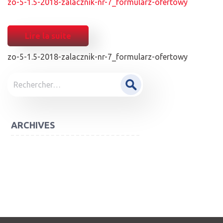
zo-5-1.5-2018-zalacznik-nr-7_formularz-ofertowy
Lire la suite
zo-5-1.5-2018-zalacznik-nr-7_formularz-ofertowy
POST
Rechercher :
NAVIGATION
ARCHIVES