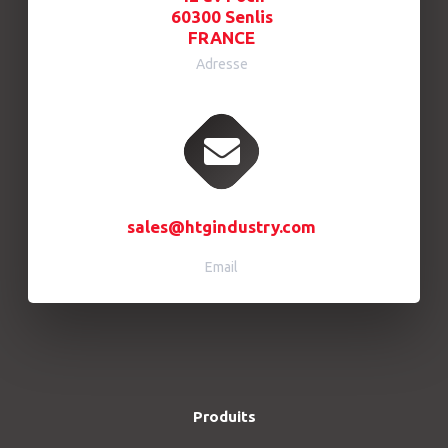
60300 Senlis
FRANCE
Adresse
sales@htgindustry.com
Email
Produits