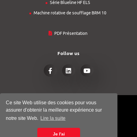
Série Blueline HF ELS
Machine rotative de soufflage BRM 10
PDF Présentation
Follow us
Ce site Web utilise des cookies pour vous
© COPYRIGHT 2026
HTGINDUSTRY.COM
assurer d'obtenir la meilleure expérience sur
- ALL RIGHTS RESERVED
notre site Web.
Lire la suite
POLITIQUE DE CONFIDENTIALITÉ
Je l'ai
COOKIE POLICY