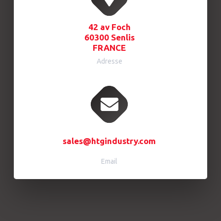
42 av Foch
60300 Senlis
FRANCE
Adresse
sales@htgindustry.com
Email