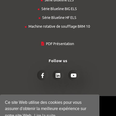
Série Blueline ELS
Série Blueline BIG ELS
Série Blueline HF ELS
Machine rotative de soufflage BRM 10
PDF Présentation
Follow us
Ce site Web utilise des cookies pour vous
© COPYRIGHT 2026
HTGINDUSTRY.COM
assurer d'obtenir la meilleure expérience sur
- ALL RIGHTS RESERVED
notre site Web.
Lire la suite