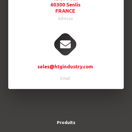
60300 Senlis
FRANCE
Adresse
sales@htgindustry.com
Email
Produits