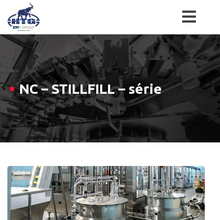
Skip
to
content
NC – STILLFILL – série