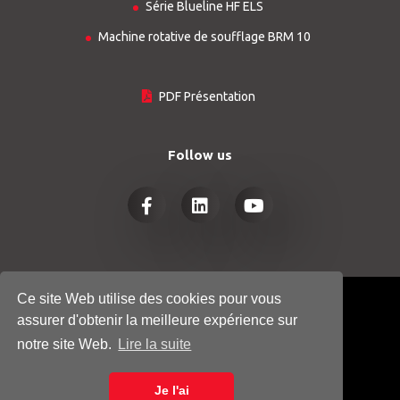
Série Blueline HF ELS
Machine rotative de soufflage BRM 10
PDF Présentation
Follow us
Ce site Web utilise des cookies pour vous
© COPYRIGHT 2026
HTGINDUSTRY.COM
assurer d'obtenir la meilleure expérience sur
- ALL RIGHTS RESERVED
notre site Web.
Lire la suite
POLITIQUE DE CONFIDENTIALITÉ
Je l'ai
COOKIE POLICY