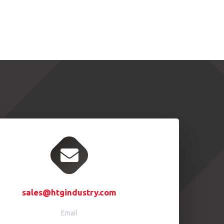
sales@htgindustry.com
Email