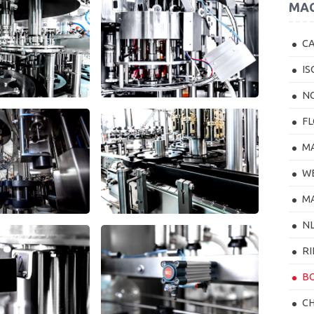
MAC
CA
IS
NC
F
MA
W
MA
NL
R
B
CH