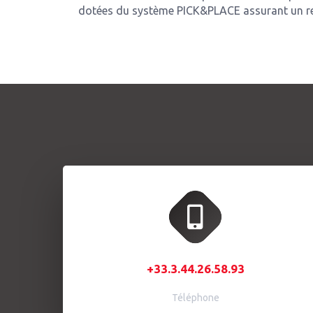
dotées du système PICK&PLACE assurant un re
+33.3.44.26.58.93
Téléphone