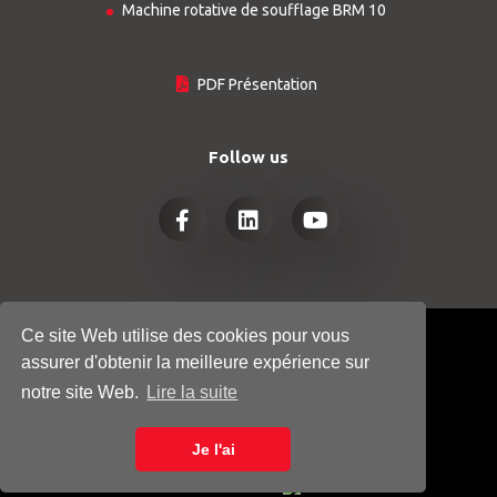
Machine rotative de soufflage BRM 10
PDF Présentation
Follow us
Ce site Web utilise des cookies pour vous
© COPYRIGHT 2026
HTGINDUSTRY.COM
assurer d'obtenir la meilleure expérience sur
- ALL RIGHTS RESERVED
notre site Web.
Lire la suite
POLITIQUE DE CONFIDENTIALITÉ
Je l'ai
COOKIE POLICY
Powered by