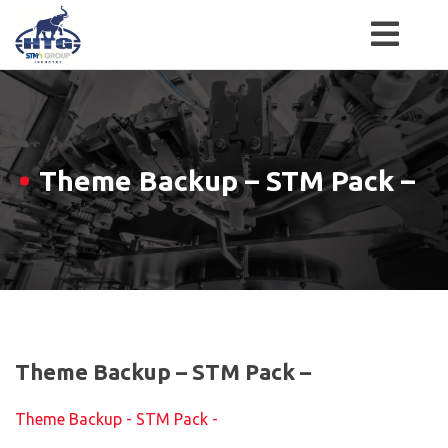
Skip
to
content
Theme Backup – STM Pack –
Theme Backup – STM Pack –
Theme Backup - STM Pack -