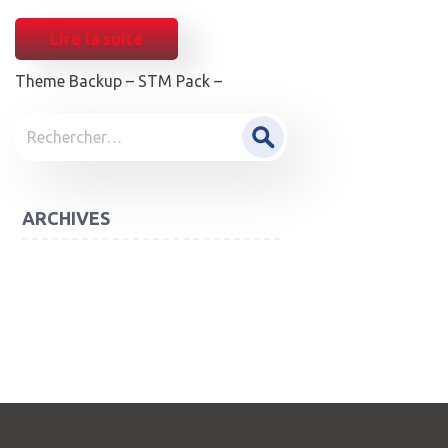
Lire la suite
Theme Backup – STM Pack –
POST
Rechercher :
NAVIGATION
ARCHIVES