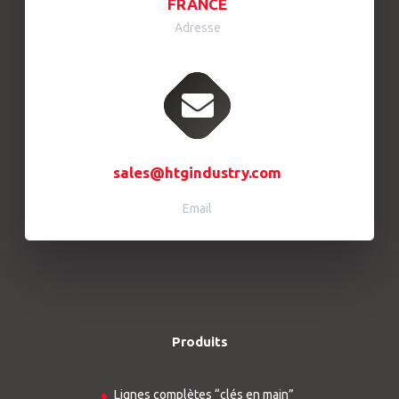
FRANCE
Adresse
sales@htgindustry.com
Email
Produits
Lignes complètes “clés en main”