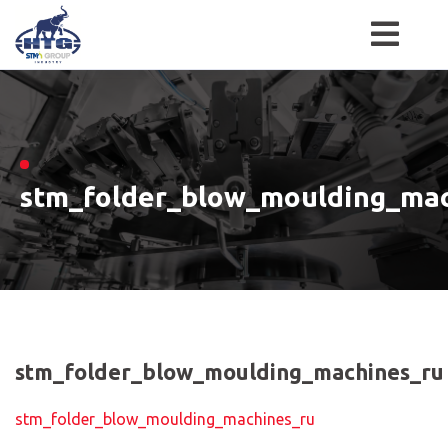
Skip
to
content
stm_folder_blow_moulding_mac
stm_folder_blow_moulding_machines_ru
stm_folder_blow_moulding_machines_ru