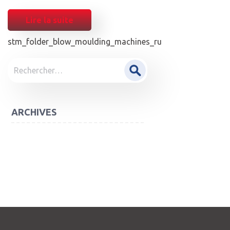
Lire la suite
stm_folder_blow_moulding_machines_ru
POST
Rechercher :
NAVIGATION
ARCHIVES