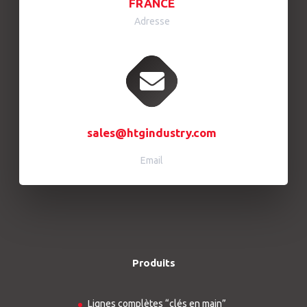
FRANCE
Adresse
sales@htgindustry.com
Email
Produits
Lignes complètes “clés en main”