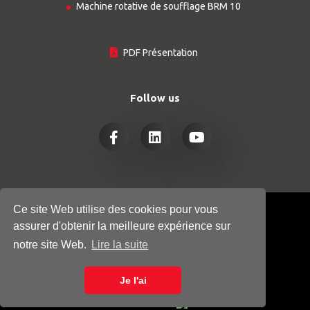
Machine rotative de soufflage BRM 10
PDF Présentation
Follow us
Ce site Web utilise des cookies pour vous
© COPYRIGHT 2026
HTGINDUSTRY.COM
assurer d'obtenir la meilleure expérience sur
- ALL RIGHTS RESERVED
notre site Web.
Lire la suite
POLITIQUE DE CONFIDENTIALITÉ
Je l'ai
COOKIE POLICY
Powered by