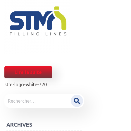
Lire la suite
stm-logo-white-720
POST
Rechercher :
NAVIGATION
ARCHIVES