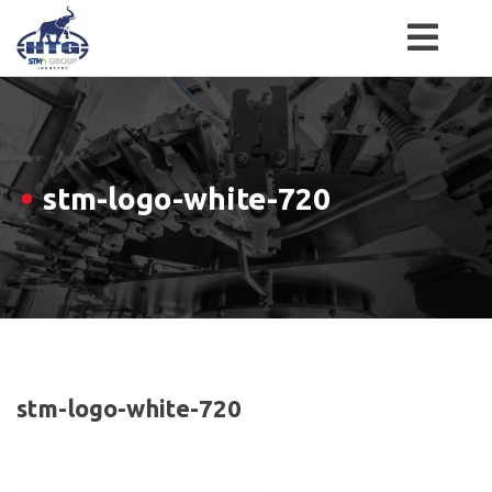
Skip
to
content
stm-logo-white-720
stm-logo-white-720