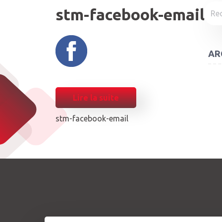
Rech
stm-facebook-email
AR
Lire la suite
stm-facebook-email
POST
NAVIGATION