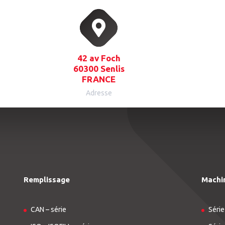
42 av Foch
60300 Senlis
FRANCE
Adresse
Remplissage
Machi
CAN – série
Série