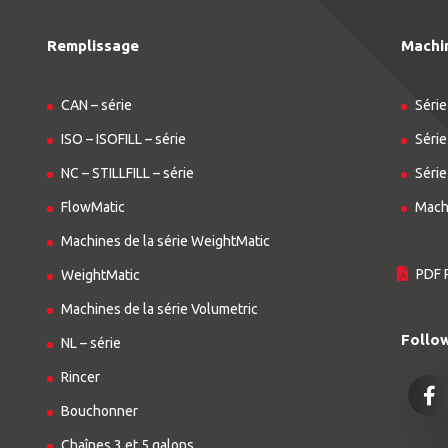
Remplissage
Machi
CAN – série
Série
ISO – ISOFILL – série
Série
NC – STILLFILL – série
Série
FlowMatic
Machi
Machines de la série WeightMatic
PDF 
WeightMatic
Machines de la série Volumetric
Follo
NL – série
Rincer
Bouchonner
Chaînes 3 et 5 galons