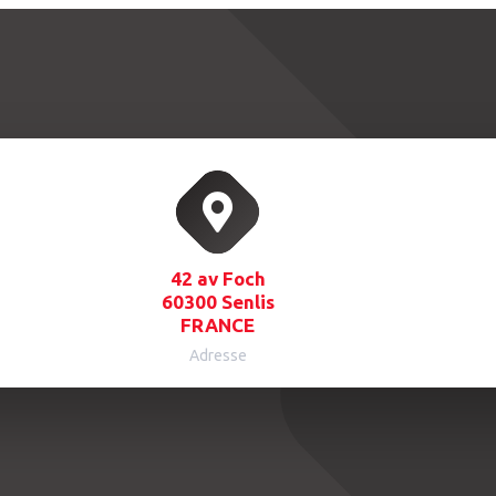
42 av Foch
60300 Senlis
FRANCE
Adresse