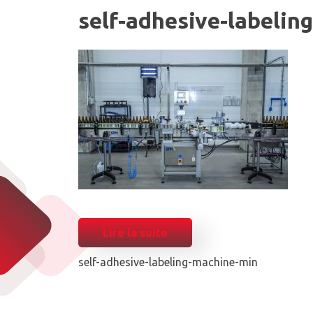
self-adhesive-labelin
Lire la suite
self-adhesive-labeling-machine-min
POST
NAVIGATION