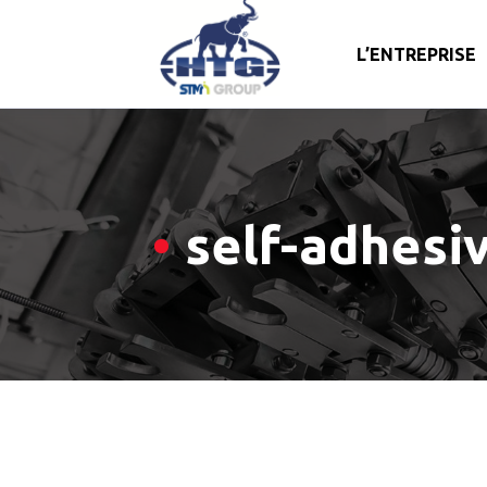
L’ENTREPRISE
Skip
to
content
self-adhesi