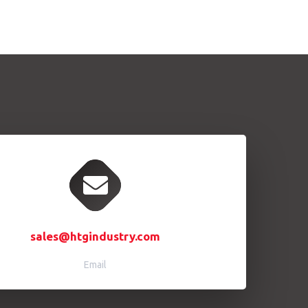
sales@htgindustry.com
Email