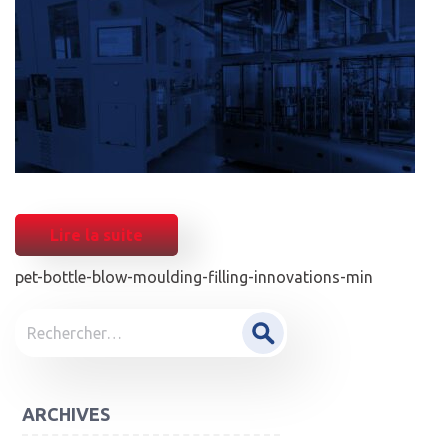
Lire la suite
pet-bottle-blow-moulding-filling-innovations-min
POST
Rechercher :
NAVIGATION
ARCHIVES