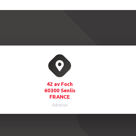
42 av Foch
60300 Senlis
FRANCE
Adresse