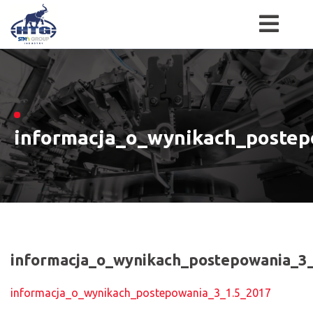
Skip
to
content
informacja_o_wynikach_postep
informacja_o_wynikach_postepowania_3
informacja_o_wynikach_postepowania_3_1.5_2017