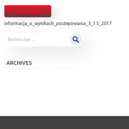
Lire la suite
informacja_o_wynikach_postepowania_3_1.5_2017
POST
Rechercher :
NAVIGATION
ARCHIVES