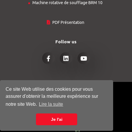
Machine rotative de soufflage BRM 10
PDF Présentation
Follow us
Ce site Web utilise des cookies pour vous
© COPYRIGHT 2026
HTGINDUSTRY.COM
assurer d'obtenir la meilleure expérience sur
- ALL RIGHTS RESERVED
notre site Web.
Lire la suite
POLITIQUE DE CONFIDENTIALITÉ
Je l'ai
COOKIE POLICY
Powered by