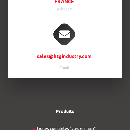
FRANCE
Adresse
sales@htgindustry.com
Email
Produits
Lignes complètes “clés en main”