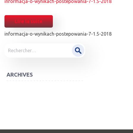
informacja-o-wynikach-postepowania-7-1.5-2018
Lire la suite
informacja-o-wynikach-postepowania-7-1.5-2018
POST
Rechercher :
NAVIGATION
ARCHIVES