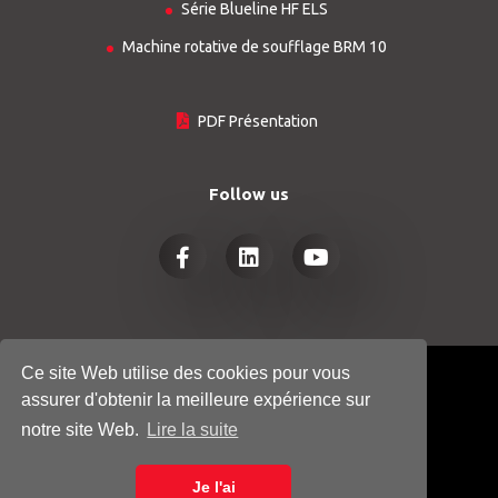
Série Blueline HF ELS
Machine rotative de soufflage BRM 10
PDF Présentation
Follow us
Ce site Web utilise des cookies pour vous
© COPYRIGHT 2026
HTGINDUSTRY.COM
assurer d'obtenir la meilleure expérience sur
- ALL RIGHTS RESERVED
notre site Web.
Lire la suite
POLITIQUE DE CONFIDENTIALITÉ
Je l'ai
COOKIE POLICY