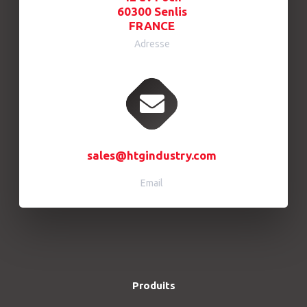
60300 Senlis
FRANCE
Adresse
sales@htgindustry.com
Email
Produits