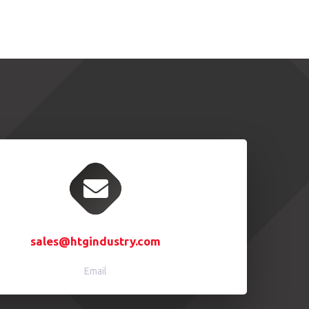
sales@htgindustry.com
Email