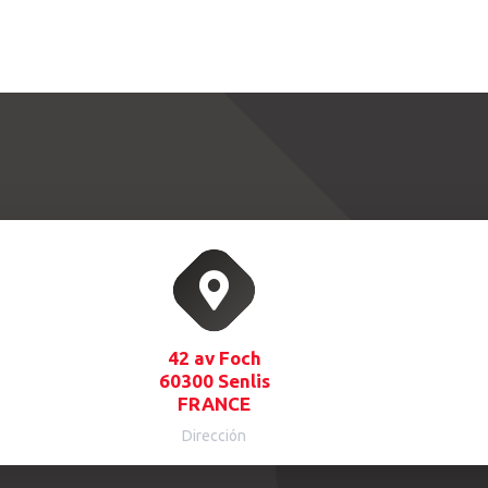
42 av Foch
60300 Senlis
FRANCE
Dirección