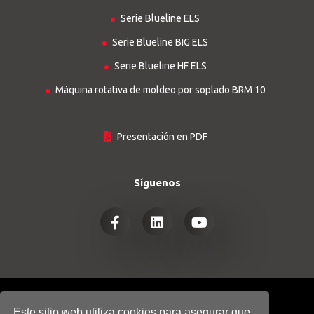
Serie Blueline ELS
Serie Blueline BIG ELS
Serie Blueline HF ELS
Máquina rotativa de moldeo por soplado BRM 10
Presentación en PDF
Síguenos
© COPYRIGHT 2026
HTGINDUSTRY.COM
Este sitio web utiliza cookies para asegurar que