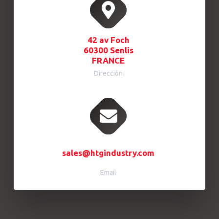
42 av Foch
60300 Senlis
FRANCE
Dirección
sales@htgindustry.com
Email