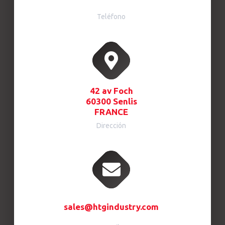
Teléfono
42 av Foch
60300 Senlis
FRANCE
Dirección
sales@htgindustry.com