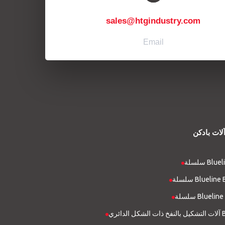
sales@htgindustry.com
Email
لات بادکن
Blueline
Blueline BIG 
Blueline HF 
 BRM 10