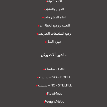
آلات التعبئة
المزج والتشبّع
إنتاج المشروبات
التعبئة ووضع الغطاءات
وضع الملصقات التعريفية
أجهزة النقل
ماشین آلات پرکن
سلسلة – CAN
سلسلة – ISO – ISOFILL
سلسلة – NC – STILLFILL
FlowMatic
WeightMatic