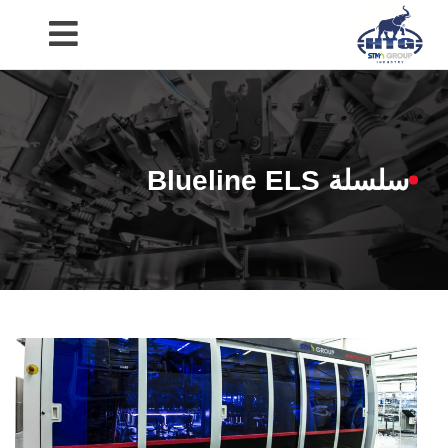
Ski
t
conten
سلسلة Blueline ELS